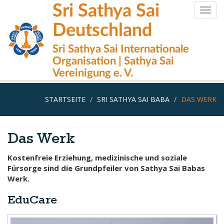
Direkt
Sri Sathya Sai
Togg
zum
navig
Inhalt
Deutschland
Sri Sathya Sai Internationale
Organisation | Sathya Sai
Vereinigung e. V.
STARTSEITE
SRI SATHYA SAI BABA
DAS WERK
Das Werk
Kostenfreie Erziehung, medizinische und soziale
Fürsorge sind die Grundpfeiler von Sathya Sai Babas
Werk.
EduCare