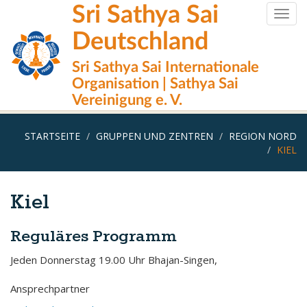
Direkt
Sri Sathya Sai
Togg
zum
navig
Inhalt
Deutschland
Sri Sathya Sai Internationale
Organisation | Sathya Sai
Vereinigung e. V.
STARTSEITE
GRUPPEN UND ZENTREN
REGION NORD
KIEL
Kiel
Reguläres Programm
Jeden Donnerstag 19.00 Uhr Bhajan-Singen,
Ansprechpartner