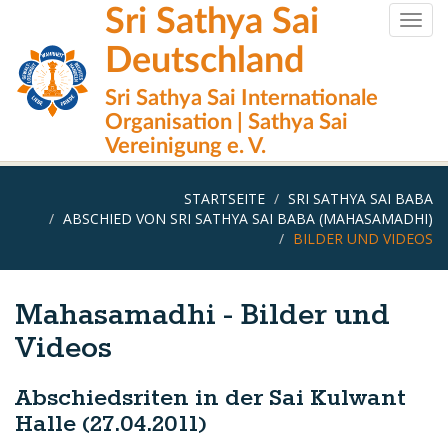
Direkt
Sri Sathya Sai
Togg
zum
navig
Inhalt
Deutschland
Sri Sathya Sai Internationale
Organisation | Sathya Sai
Vereinigung e. V.
STARTSEITE
SRI SATHYA SAI BABA
ABSCHIED VON SRI SATHYA SAI BABA (MAHASAMADHI)
BILDER UND VIDEOS
Mahasamadhi - Bilder und
Videos
Abschiedsriten in der Sai Kulwant
Halle (27.04.2011)