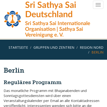
Direkt
Sri Sathya Sai
Togg
zum
navig
Inhalt
Deutschland
Sri Sathya Sai Internationale
Organisation | Sathya Sai
Vereinigung e. V.
STARTSEITE
GRUPPEN UND ZENTREN
REGION NORD
BERLIN
Berlin
Reguläres Programm
Das monatliche Programm mit Bhajanabenden und
Sonntagsgottesdiensten wird über einen
Veranstaltungskalender per Email an alle Kontaktadressen
veröffentlicht. Interessenten wenden sich bitte an die