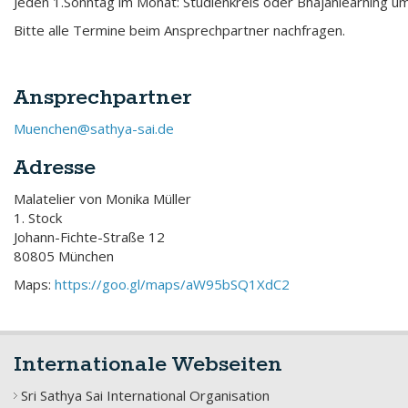
Jeden 1.Sonntag im Monat: Studienkreis oder Bhajanlearning u
Bitte alle Termine beim Ansprechpartner nachfragen.
Ansprechpartner
Muenchen@sathya-sai.de
Adresse
Malatelier von Monika Müller
1. Stock
Johann-Fichte-Straße 12
80805 München
Maps:
https://goo.gl/maps/aW95bSQ1XdC2
Internationale Webseiten
Sri Sathya Sai International Organisation