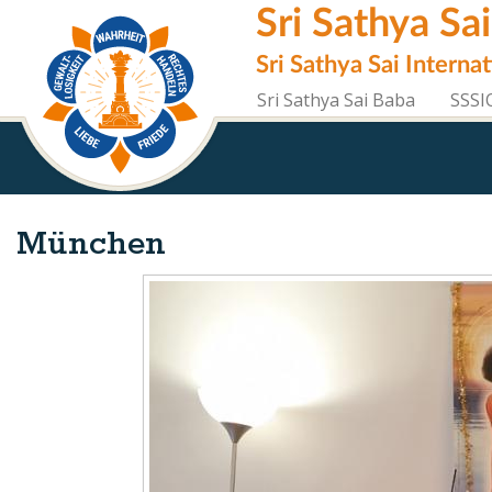
Direkt
Sri Sathya Sa
zum
Inhalt
Sri Sathya Sai Interna
Sri Sathya Sai Baba
SSSI
München