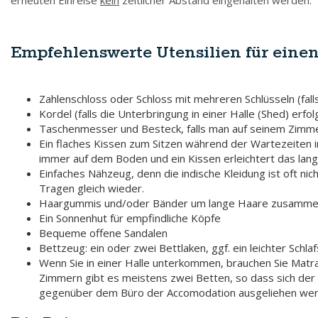
erneuten Einreise
kein
zeitlicher Abstand eingehalten werden.
Empfehlenswerte Utensilien für einen
Zahlenschloss oder Schloss mit mehreren Schlüsseln (fall
Kordel (falls die Unterbringung in einer Halle (Shed) er
Taschenmesser und Besteck, falls man auf seinem Zimm
Ein flaches Kissen zum Sitzen während der Wartezeiten in 
immer auf dem Boden und ein Kissen erleichtert das lang
Einfaches Nähzeug, denn die indische Kleidung ist oft ni
Tragen gleich wieder.
Haargummis und/oder Bänder um lange Haare zusamme
Ein Sonnenhut für empfindliche Köpfe
Bequeme offene Sandalen
Bettzeug: ein oder zwei Bettlaken, ggf. ein leichter Schla
Wenn Sie in einer Halle unterkommen, brauchen Sie Matra
Zimmern gibt es meistens zwei Betten, so dass sich der
gegenüber dem Büro der Accomodation ausgeliehen wer