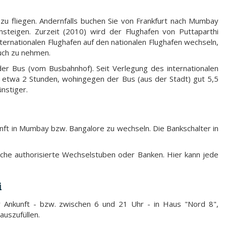
 zu fliegen. Andernfalls buchen Sie von Frankfurt nach Mumbay
teigen. Zurzeit (2010) wird der Flughafen von Puttaparthi
ernationalen Flughafen auf den nationalen Flughafen wechseln,
ruch zu nehmen.
er Bus (vom Busbahnhof). Seit Verlegung des internationalen
h etwa 2 Stunden, wohingegen der Bus (aus der Stadt) gut 5,5
ünstiger.
nft in Mumbay bzw. Bangalore zu wechseln. Die Bankschalter in
eiche authorisierte Wechselstuben oder Banken. Hier kann jede
i
r Ankunft - bzw. zwischen 6 und 21 Uhr - in Haus "Nord 8",
auszufüllen.