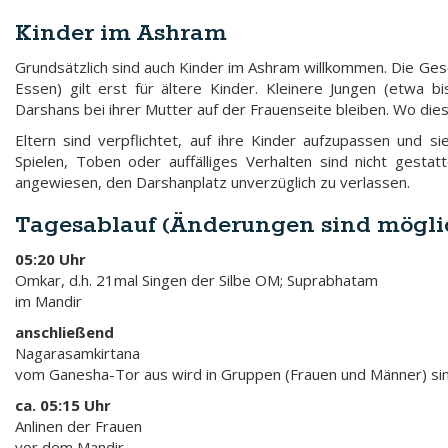
Kinder im Ashram
Grundsätzlich sind auch Kinder im Ashram willkommen. Die Gesc
Essen) gilt erst für ältere Kinder. Kleinere Jungen (etwa 
Darshans bei ihrer Mutter auf der Frauenseite bleiben. Wo die
Eltern sind verpflichtet, auf ihre Kinder aufzupassen und s
Spielen, Toben oder auffälliges Verhalten sind nicht gest
angewiesen, den Darshanplatz unverzüglich zu verlassen.
Tagesablauf (Änderungen sind mögli
05:20 Uhr
Omkar, d.h. 21mal Singen der Silbe OM; Suprabhatam
im Mandir
anschließend
Nagarasamkirtana
vom Ganesha-Tor aus wird in Gruppen (Frauen und Männer) s
ca. 05:15 Uhr
Anlinen der Frauen
vor dem Mandir