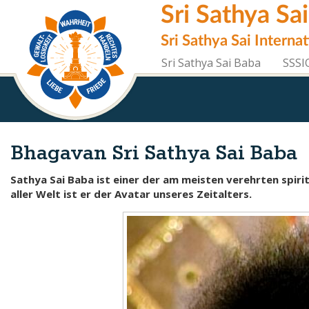
Direkt
Sri Sathya Sa
zum
Inhalt
Sri Sathya Sai Interna
Sri Sathya Sai Baba
SSSI
Bhagavan Sri Sathya Sai Baba
Sathya Sai Baba ist einer der am meisten verehrten spiritu
aller Welt ist er der Avatar unseres Zeitalters.