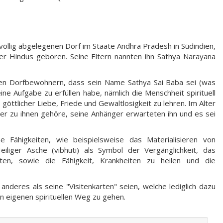
öllig abgelegenen Dorf im Staate Andhra Pradesh in Südindien,
er Hindus geboren. Seine Eltern nannten ihn Sathya Narayana
 den Dorfbewohnern, dass sein Name Sathya Sai Baba sei (was
ne Aufgabe zu erfüllen habe, nämlich die Menschheit spirituell
öttlicher Liebe, Friede und Gewaltlosigkeit zu lehren. Im Alter
nger zu ihnen gehöre, seine Anhänger erwarteten ihn und es sei
 Fähigkeiten, wie beispielsweise das Materialisieren von
iger Asche (vibhuti) als Symbol der Vergänglichkeit, das
rten, sowie die Fähigkeit, Krankheiten zu heilen und die
nderes als seine "Visitenkarten" seien, welche lediglich dazu
en eigenen spirituellen Weg zu gehen.