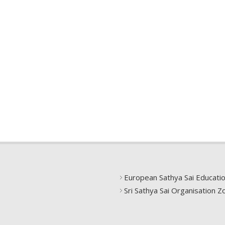
European Sathya Sai Educati
Sri Sathya Sai Organisation Z