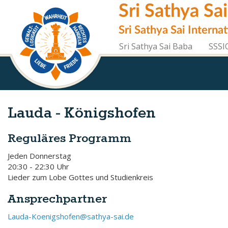
Direkt
Sri Sathya Sa
zum
Inhalt
Sri Sathya Sai Interna
Sri Sathya Sai Baba
SSSI
Lauda - Königshofen
Reguläres Programm
Jeden Donnerstag
​20:30 - 22:30 Uhr
Lieder zum Lobe Gottes und Studienkreis
Ansprechpartner
Lauda-Koenigshofen@sathya-sai.de