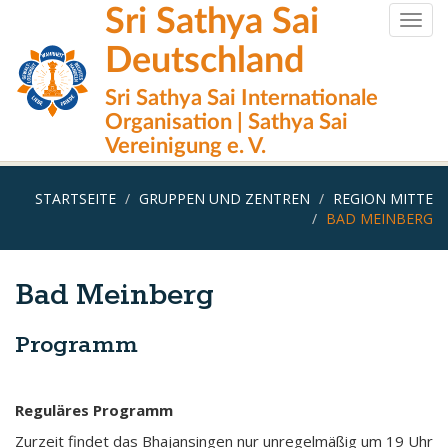
Direkt
Sri Sathya Sai
Togg
zum
navig
Inhalt
Deutschland
Sri Sathya Sai Internationale
Organisation | Sathya Sai
Vereinigung e. V.
STARTSEITE
GRUPPEN UND ZENTREN
REGION MITTE
BAD MEINBERG
Bad Meinberg
Programm
Reguläres Programm
Zurzeit findet das Bhajansingen nur unregelmäßig um 19 Uhr