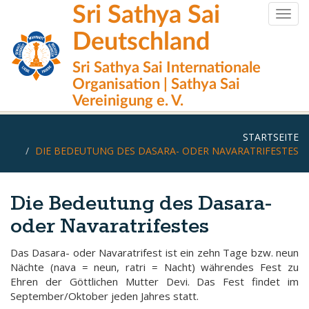
Direkt
Sri Sathya Sai
Togg
zum
navig
Inhalt
Deutschland
Sri Sathya Sai Internationale
Organisation | Sathya Sai
Vereinigung e. V.
STARTSEITE
DIE BEDEUTUNG DES DASARA- ODER NAVARATRIFESTES
Die Bedeutung des Dasara-
oder Navaratrifestes
Das Dasara- oder Navaratrifest ist ein zehn Tage bzw. neun
Nächte (nava = neun, ratri = Nacht) währendes Fest zu
Ehren der Göttlichen Mutter Devi. Das Fest findet im
September/Oktober jeden Jahres statt.