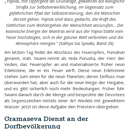
„Yajnas, mit Opfergeist als Grundlage, gewähren die königliche
Straße zur Selbstverwirklichung, im Gegensatz zum
gefährlichen Pfad der Selbstzerstörung, den die Menschen
derzeit gehen. Yajnas sind dazu gedacht, die Kraft des
Göttlichen zum Wohlergehen der Menschheit anzurufen… Die
kosmische Energie der Mantras wird aus der Yajna-Stätte vom
Feuer hochsteigen, sich in der ganzen Welt verbreiten und die
Atmosphäre reinigen.“ (Sathya Sai Speaks, Band 26)
Am letzten Tag findet der Abschluss des Feueropfers, Purnahuti
Purusha, der Herr der
genannt, statt. Swami nimmt als Veda
Veden, das Feueropfer an und materialisierte früher neun
Edelsteine, die er ins Feuer wirft. Diese neun Edelsteine
stehen zum einen für die neun Planeten, deren Einfluss man
überwunden hat, aber auch für die neun Wege der Hingabe,
und es gibt sicherlich noch mehr Bedeutungen. Früher fuhr
Swami danach durch die Menge und besprühte die Devotees
als Segenszeichen mittels einer Art Wedels mit geweihtem
Wasser. Jetzt ist diese Aufgabe den Priestern übergeben
.
Gramaseva Dienst an der
Dorfbevölkerung