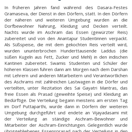
In früheren Jahren fand während des Dasara-Festes
Gramaseva, der Dienst in den Dörfern, statt. In den Dörfern
der näheren und weiteren Umgebung wurden an die
Dorfbewohner Nahrung, Kleidung und Decken verteilt.
Nachts wurde im Aschram das Essen (gewürzter Reis)
zubereitet und von den Anantapur Studentinnen verpackt.
Als Süßspeise, die mit dem gekochten Reis verteilt wird,
wurden ununterbrochen Hunderttausende Laddus (die
süßen Kugeln aus Fett, Zucker und Mehl) in den indischen
Kantinen zubereitet. Swamis Studenten und Schüler der
höheren Klassen fuhren dann am Morgen nach dem Darshan
mit Lehrern und anderen Mitarbeitern und Verantwortlichen
des Aschrams mit zahlreichen Lastwagen in die Dörfer und
verteilten, unter Rezitation des Sai Gayatri Mantras, das
freie Essen als Prasad (geweihte Speise) und Kleidung an
Bedürftige. Die Verteilung begann meistens am ersten Tag
im Dorf Puttaparthi, wurde dann in Dörfern der weiteren
Umgebung durchgeführt und endete an Vijayadasami mit
der Verteilung an ständige Aschram-Bewohner und
Mitarbeiter der Aschram-Einrichtungen. Gelegentlich wurde
übriggebliebenes Essensprasad nach der Verteilung in den