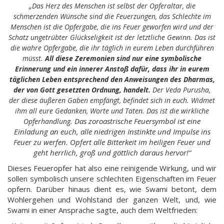
„Das Herz des Menschen ist selbst der Opferaltar, die
schmerzenden Wünsche sind die Feuerzungen, das Schlechte im
Menschen ist die Opfergabe, die ins Feuer geworfen wird und der
Schatz ungetrübter Glückseligkeit ist der letztliche Gewinn. Das ist
die wahre Opfergabe, die ihr täglich in eurem Leben durchführen
müsst.
All diese Zeremonien sind nur eine symbolische
Erinnerung und ein innerer Anstoß dafür, dass ihr in eurem
täglichen Leben entsprechend den Anweisungen des Dharmas,
der von Gott gesetzten Ordnung, handelt.
Der Veda Purusha,
der diese äußeren Gaben empfängt, befindet sich in euch. Widmet
ihm all eure Gedanken, Worte und Taten. Das ist die wirkliche
Das zoroastrische Feuersymbol ist eine
Opferhandlung.
Einladung an euch, alle niedrigen Instinkte und Impulse ins
Feuer zu werfen. Opfert alle Bitterkeit im heiligen Feuer und
geht herrlich, groß und göttlich daraus hervor!“
Dieses Feueropfer hat also eine reinigende Wirkung, und wir
sollen symbolisch unsere schlechten Eigenschaften im Feuer
opfern. Darüber hinaus dient es, wie Swami betont, dem
Wohlergehen und Wohlstand der ganzen Welt, und, wie
Swami in einer Ansprache sagte, auch dem Weltfrieden: