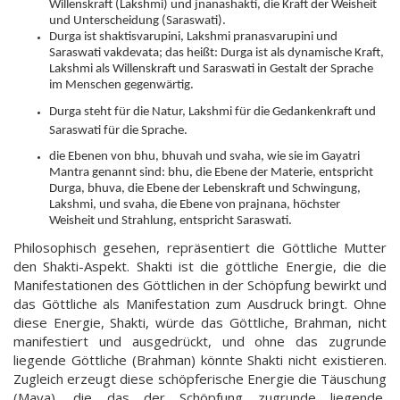
Willenskraft (Lakshmi) und jnanashakti, die Kraft der Weisheit
und Unterscheidung (Saraswati).
Durga ist shaktisvarupini, Lakshmi pranasvarupini und
Saraswati vakdevata; das heißt: Durga ist als dynamische Kraft,
Lakshmi als Willenskraft und Saraswati in Gestalt der Sprache
im Menschen gegenwärtig.
Durga steht für die Natur, Lakshmi für die Gedankenkraft und
Saraswati für die Sprache.
die Ebenen von bhu, bhuvah und svaha, wie sie im Gayatri
Mantra genannt sind: bhu, die Ebene der Materie, entspricht
Durga, bhuva, die Ebene der Lebenskraft und Schwingung,
Lakshmi, und svaha, die Ebene von prajnana, höchster
Weisheit und Strahlung, entspricht Saraswati.
Philosophisch gesehen, repräsentiert die Göttliche Mutter
den Shakti-Aspekt. Shakti ist die göttliche Energie, die die
Manifestationen des Göttlichen in der Schöpfung bewirkt und
das Göttliche als Manifestation zum Ausdruck bringt. Ohne
diese Energie, Shakti, würde das Göttliche, Brahman, nicht
manifestiert und ausgedrückt, und ohne das zugrunde
liegende Göttliche (Brahman) könnte Shakti nicht existieren.
Zugleich erzeugt diese schöpferische Energie die Täuschung
(Maya), die das der Schöpfung zugrunde liegende,