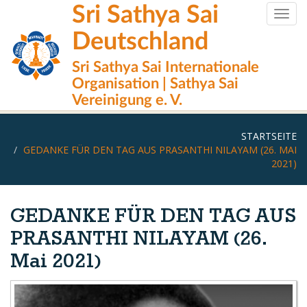
Direkt
Sri Sathya Sai
Togg
zum
navig
Inhalt
Deutschland
Sri Sathya Sai Internationale
Organisation | Sathya Sai
Vereinigung e. V.
STARTSEITE
GEDANKE FÜR DEN TAG AUS PRASANTHI NILAYAM (26. MAI
2021)
GEDANKE FÜR DEN TAG AUS
PRASANTHI NILAYAM (26.
Mai 2021)