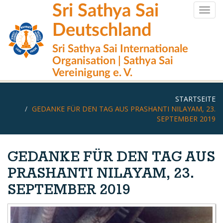
Direkt
Sri Sathya Sai
Togg
zum
navig
Inhalt
Deutschland
Sri Sathya Sai Internationale
Organisation | Sathya Sai
Vereinigung e. V.
STARTSEITE
GEDANKE FÜR DEN TAG AUS PRASHANTI NILAYAM, 23.
SEPTEMBER 2019
GEDANKE FÜR DEN TAG AUS
PRASHANTI NILAYAM, 23.
SEPTEMBER 2019